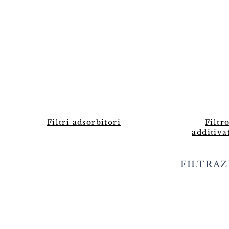
Filtri adsorbitori
Filtr
additiva
FILTRA