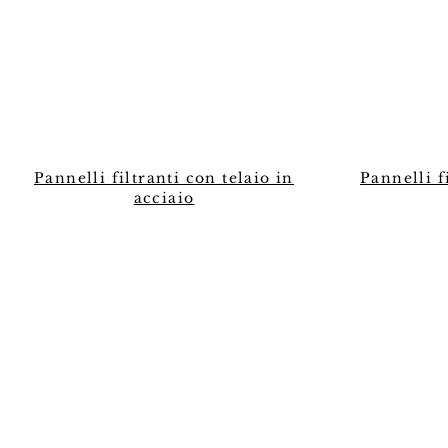
Pannelli filtranti con telaio in
Pannelli f
acciaio