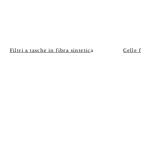
Filtri a tasche in fibra sintetic
a
Celle 