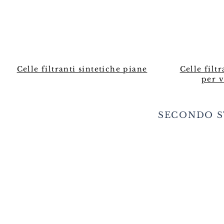
Celle filtranti sintetiche piane
Celle filt
per v
SECONDO S